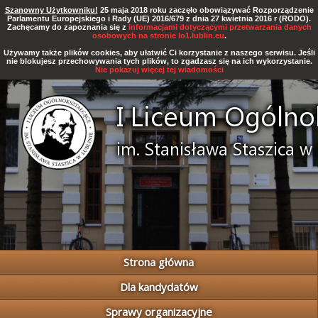
Szanowny Użytkowniku!
25 maja 2018 roku zaczęło obowiązywać Rozporządzenie
Parlamentu Europejskiego i Rady (UE) 2016/679 z dnia 27 kwietnia 2016 r (RODO).
Zachęcamy do zapoznania się z
informacjami dotyczącymi przetwarzania danych
osobowych na stronie lo1.lublin.eu
.
Używamy także plików cookies, aby ułatwić Ci korzystanie z naszego serwisu. Jeśli
nie blokujesz przechowywania tych plików, to zgadzasz się na ich wykorzystanie.
Nie pokazuj więcej tej wiadomości
Strona główna
Dla kandydatów
Sprawy organizacyjne