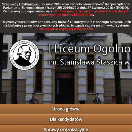
Szanowny Użytkowniku!
25 maja 2018 roku zaczęło obowiązywać Rozporządzenie
Parlamentu Europejskiego i Rady (UE) 2016/679 z dnia 27 kwietnia 2016 r (RODO).
Zachęcamy do zapoznania się z
informacjami dotyczącymi przetwarzania danych
osobowych na stronie lo1.lublin.eu
.
Używamy także plików cookies, aby ułatwić Ci korzystanie z naszego serwisu. Jeśli
nie blokujesz przechowywania tych plików, to zgadzasz się na ich wykorzystanie.
Nie pokazuj więcej tej wiadomości
Strona główna
Dla kandydatów
Sprawy organizacyjne