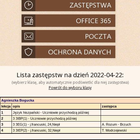
Lista zastępstw na dzień 2022-04-22:
(wybierz klasę, aby automatycznie podświetlić dla niej zastępstwa)
Powrót do wyboru klasy
Agnieszka Bogucka
lekcja
opis
zastępca
1
Język hiszpański - Uczniowie przychodzą później
2
3 3IBP(1) - Uczniowie przychodzą później
3
3 3EG(1) - j.francuski, 24,Niepł
A. Rozum - Brzuch
4
3 3IEP(2) - j.francuski, 32,Niepł
T. Modrzejewski