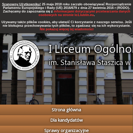
Szanowny Użytkowniku!
25 maja 2018 roku zaczęło obowiązywać Rozporządzenie
Parlamentu Europejskiego i Rady (UE) 2016/679 z dnia 27 kwietnia 2016 r (RODO).
Zachęcamy do zapoznania się z
informacjami dotyczącymi przetwarzania danych
osobowych na stronie lo1.lublin.eu
.
Używamy także plików cookies, aby ułatwić Ci korzystanie z naszego serwisu. Jeśli
nie blokujesz przechowywania tych plików, to zgadzasz się na ich wykorzystanie.
Nie pokazuj więcej tej wiadomości
Strona główna
Dla kandydatów
Sprawy organizacyjne