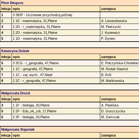
Piotr Długosz
lekcja
opis
zastępca
1
3 3IDP - Uczniowie przychodzą później
2
1 1E - matematyka, 31,Płatne
A. Lewandowska
3
2 2D - r_matematyka, 31,Płatne
M. Pietrzycki
4
2 2D - matematyka, 31,Płatne
J. Kuniewicz
5
1 1D - matematyka, 31,Płatne
P. Dyniec
Katarzyna Dobek
lekcja
opis
zastępca
5
3 3CG - r_geografia, 47,Płatne
E. Polczyńska-Chmielni
6
1 1C - geografia, 47,Płatne
M. Rodak-Nawrot
7
1 1C - zaj. wych., 47,Niepł
B. Król
8
2 2C - r_geografia, 47,Płatne
M. Mańkowska
Małgorzata Drozd
lekcja
opis
zastępca
3
1 1F - biologia, 20,Płatne
A. Piwińska
5
2 2F - Edu_ek_zdr, 17,Płatne
D. Goszczycka
6
2 2F - biologia, 20,Płatne
M. Gierczak
Małgorzata Stępniak
lekcja
opis
zastępca