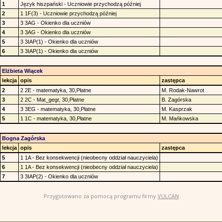
1
Język hiszpański - Uczniowie przychodzą później
2
1 1F(3) - Uczniowie przychodzą później
3
3 3AG - Okienko dla uczniów
4
3 3AG - Okienko dla uczniów
5
3 3IAP(1) - Okienko dla uczniów
6
3 3IAP(1) - Okienko dla uczniów
Elżbieta Wiącek
lekcja
opis
zastępca
2
2 2E - matematyka, 30,Płatne
M. Rodak-Nawrot
3
2 2C - Mat_gegr, 30,Płatne
B. Zagórska
4
3 3EG - matematyka, 30,Płatne
M. Kasprzak
5
1 1C - matematyka, 30,Płatne
M. Mańkowska
Bogna Zagórska
lekcja
opis
zastępca
5
1 1A - Bez konsekwencji (nieobecny oddział nauczyciela)
6
1 1A - Bez konsekwencji (nieobecny oddział nauczyciela)
7
3 3IAP(2) - Okienko dla uczniów
Przygotowano za pomocą programu firmy
VULCAN