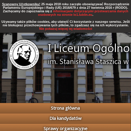
Szanowny Użytkowniku!
25 maja 2018 roku zaczęło obowiązywać Rozporządzenie
Parlamentu Europejskiego i Rady (UE) 2016/679 z dnia 27 kwietnia 2016 r (RODO).
Zachęcamy do zapoznania się z
informacjami dotyczącymi przetwarzania danych
osobowych na stronie lo1.lublin.eu
.
Używamy także plików cookies, aby ułatwić Ci korzystanie z naszego serwisu. Jeśli
nie blokujesz przechowywania tych plików, to zgadzasz się na ich wykorzystanie.
Nie pokazuj więcej tej wiadomości
Strona główna
Dla kandydatów
Sprawy organizacyjne