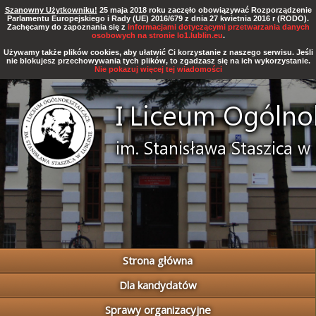
Szanowny Użytkowniku!
25 maja 2018 roku zaczęło obowiązywać Rozporządzenie
Parlamentu Europejskiego i Rady (UE) 2016/679 z dnia 27 kwietnia 2016 r (RODO).
Zachęcamy do zapoznania się z
informacjami dotyczącymi przetwarzania danych
osobowych na stronie lo1.lublin.eu
.
Używamy także plików cookies, aby ułatwić Ci korzystanie z naszego serwisu. Jeśli
nie blokujesz przechowywania tych plików, to zgadzasz się na ich wykorzystanie.
Nie pokazuj więcej tej wiadomości
Strona główna
Dla kandydatów
Sprawy organizacyjne