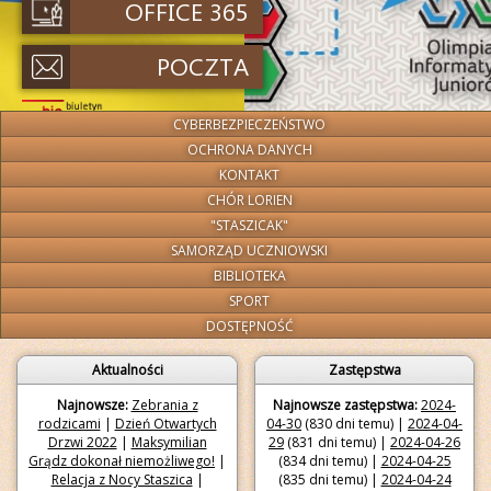
CYBERBEZPIECZEŃSTWO
OCHRONA DANYCH
KONTAKT
CHÓR LORIEN
"STASZICAK"
SAMORZĄD UCZNIOWSKI
BIBLIOTEKA
SPORT
DOSTĘPNOŚĆ
Aktualności
Zastępstwa
Najnowsze:
Zebrania z
Najnowsze zastępstwa:
2024-
rodzicami
|
Dzień Otwartych
04-30
(830 dni temu) |
2024-04-
Drzwi 2022
|
Maksymilian
29
(831 dni temu) |
2024-04-26
Grądz dokonał niemożliwego!
|
(834 dni temu) |
2024-04-25
Relacja z Nocy Staszica
|
(835 dni temu) |
2024-04-24